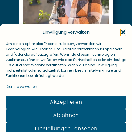
Wunsch mit Posting-Service
passende Content-Paket, auf
konzipieren für Euch das
Ziele und Wünsche und wir
Einwilligung verwalten
Angebot. Ihr schildert uns Eure
Für jeden Bedarf das passende
Um dir ein optimales Erlebnis zu bieten, verwenden wir
CONTENT PAKETE
Technologien wie Cookies, um Geräteinformationen zu speichern
CONTENT PAKETE
und/oder darauf zuzugreifen. Wenn du diesen Technologien
zustimmst, können wir Daten wie das Surfverhalten oder eindeutige
IDs auf dieser Website verarbeiten. Wenn du deine Einwilligung
nicht erteilst oder zurückziehst, können bestimmte Merkmale und
Funktionen beeinträchtigt werden.
Mehr dazu
Dienste verwalten
strategisch.
Akzeptieren
Unternehmensauftritt
fördern Euren
Ablehnen
mit Social Media auf und
Euer Fachwissen im Umgang
Einstellungen ansehen