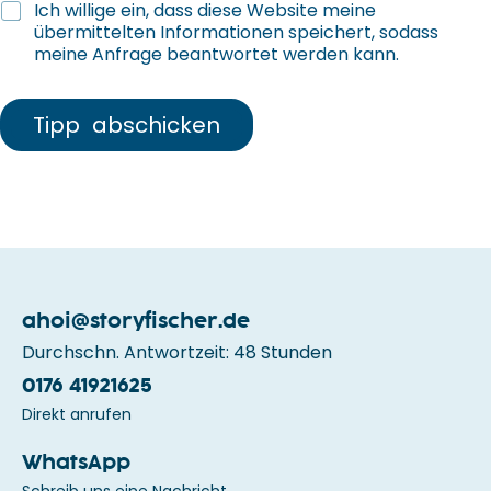
J
Ich willige ein, dass diese Website meine
o
übermittelten Informationen speichert, sodass
b
meine Anfrage beantwortet werden kann.
b
e
z
Tipp abschicken
e
i
c
h
n
u
n
g
ahoi@storyfischer.de
Durchschn. Antwortzeit: 48 Stunden
0176 41921625
Direkt anrufen
WhatsApp
Schreib uns eine Nachricht