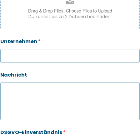
Drag & Drop Files,
Choose Files to Upload
Du kannst bis zu 2 Dateien hochladen.
Unternehmen
*
*
Nachricht
U
n
t
e
r
n
e
h
m
e
DSGVO-Einverständnis
*
n